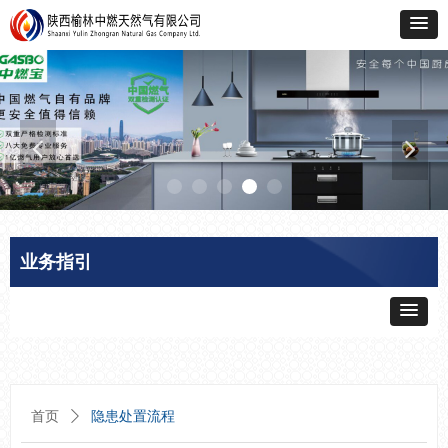
넳
넲
业务指引
首页
ꄲ
隐患处置流程